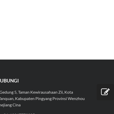
UBUNGI
Gedung 5, Taman Kewirausahaan Zii, Kota
anquan, Kabupaten Pingyang Provinsi Wenzhou
hejiang Cina