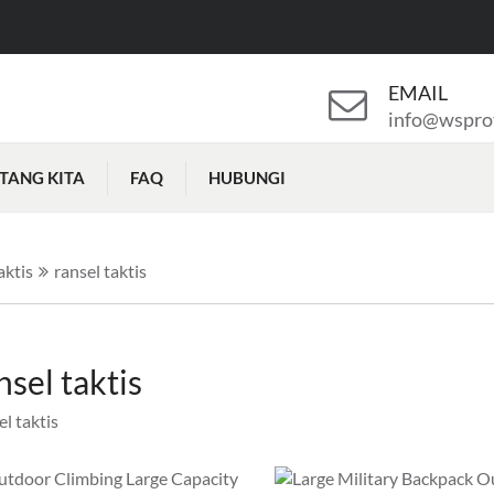
EMAIL
info@wspro
TANG KITA
FAQ
HUBUNGI
aktis
ransel taktis
nsel taktis
el taktis